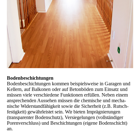
Boden­beschich­tungen
Boden­beschich­tungen kommen beispiels­weise in Garagen und
Kellern, auf Balkonen oder auf Beton­böden zum Einsatz und
müssen viele verschie­dene Funktionen erfüllen. Neben einem
ansprechenden Aussehen müssen die chemische und mecha­
nische Widerstand­fähigkeit sowie die Sicherheit (z.B. Rutsch­
festigkeit) gewähr­leistet sein. Wir bieten Impräg­nierungen
(transparenter Boden­schutz), Versiege­lungen (vollständiger
Poren­verschluss) und Beschich­tungen (eigene Boden­schicht)
an.