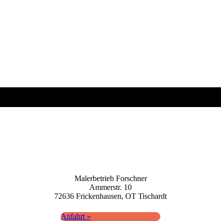
Standort
Maler­betrieb Forschner
Ammerstr. 10
72636 Fricken­hausen, OT Tisch­ardt
Anfahrt »