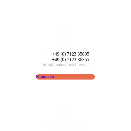
Kontakt
Tel.:
+49 (0) 7123 35895
Fax:
+49 (0) 7123 36355
info@maler-forschner.de
Kontakt »
Erreich­barkeit
Montag – Freitag