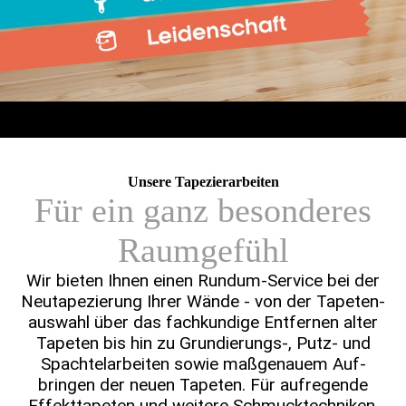
Unsere Tapezierarbeiten
Für ein ganz besonderes
Raumgefühl
Wir bieten Ihnen einen Rundum-Service bei der
Neutape­zierung Ihrer Wände - von der Tapeten­­
auswahl über das fach­­kundige Entfernen alter
Tapeten bis hin zu Grundie­­rungs-, Putz- und
Spachtel­­arbeiten sowie maß­genauem Auf­
bringen der neuen Tapeten. Für aufregende
Effekt­­tapeten und weitere Schmuck­­techniken,