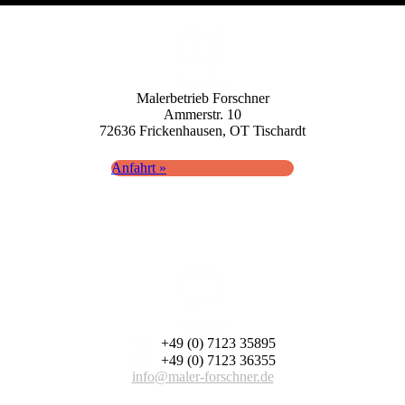
Standort
Maler­betrieb Forschner
Ammerstr. 10
72636 Fricken­hausen, OT Tisch­ardt
Anfahrt »
Kontakt
Tel.:
+49 (0) 7123 35895
Fax:
+49 (0) 7123 36355
info@maler-forschner.de