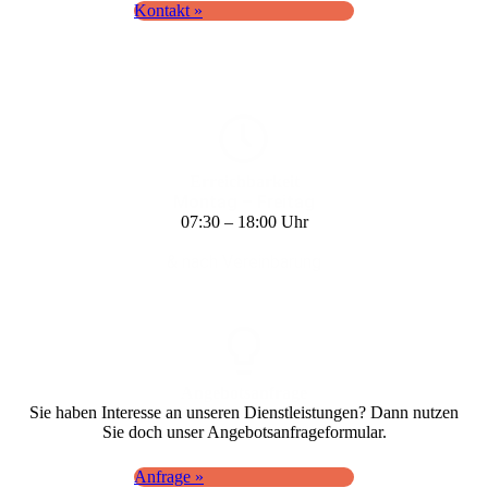
Kontakt »
Erreich­barkeit
Montag – Freitag
07:30 – 18:00 Uhr
& nach Vereinbarung
Angebots­anfrage
Sie haben Interesse an unseren Dienst­leistungen? Dann nutzen
Sie doch unser Angebots­anfrage­formular.
Anfrage »