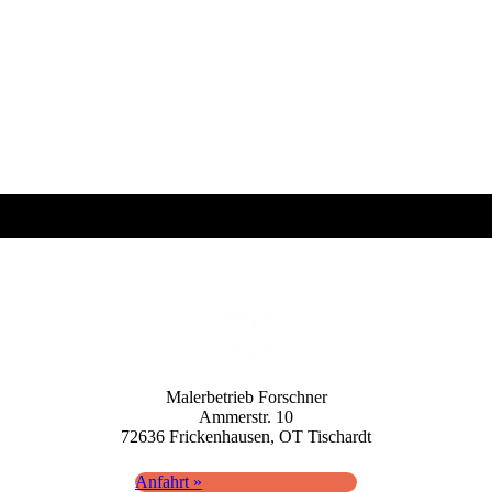
Standort
Maler­betrieb Forschner
Ammerstr. 10
72636 Fricken­hausen, OT Tisch­ardt
Anfahrt »