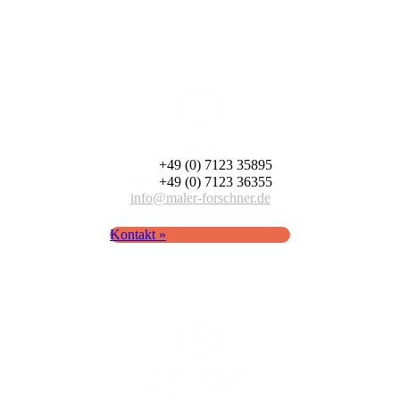
Kontakt
Tel.:
+49 (0) 7123 35895
Fax:
+49 (0) 7123 36355
info@maler-forschner.de
Kontakt »
Erreich­barkeit
Montag – Freitag