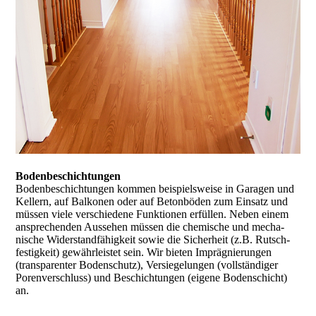
Boden­beschich­tungen
Boden­beschich­tungen kommen beispiels­weise in Garagen und
Kellern, auf Balkonen oder auf Beton­böden zum Einsatz und
müssen viele verschie­dene Funktionen erfüllen. Neben einem
ansprechenden Aussehen müssen die chemische und mecha­
nische Widerstand­fähigkeit sowie die Sicherheit (z.B. Rutsch­
festigkeit) gewähr­leistet sein. Wir bieten Impräg­nierungen
(transparenter Boden­schutz), Versiege­lungen (vollständiger
Poren­verschluss) und Beschich­tungen (eigene Boden­schicht)
an.