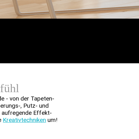
fühl
e - von der Tapeten­­
­­rungs-, Putz- und
 aufregende Effekt­­
te
Kreativtechniken
um!