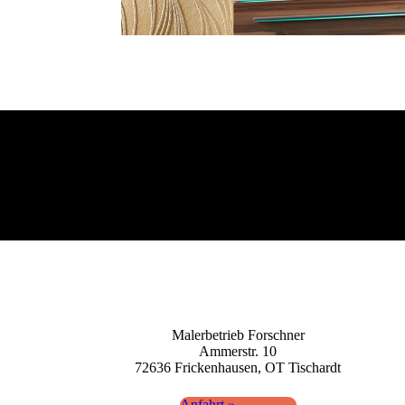
Standort
Maler­betrieb Forschner
Ammerstr. 10
72636 Fricken­hausen, OT Tisch­ardt
Anfahrt »