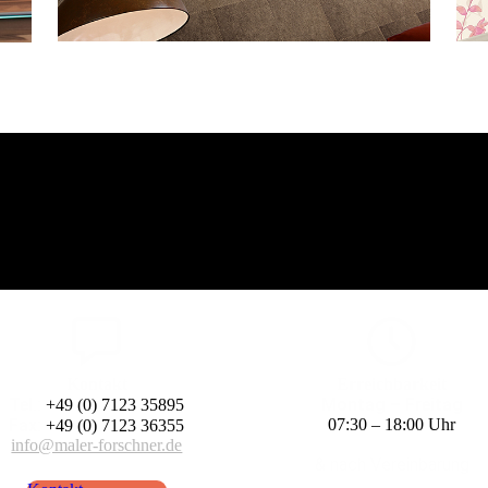
Kontakt
Erreich­barkeit
Tel.:
Montag – Freitag
+49 (0) 7123 35895
Fax:
07:30 – 18:00 Uhr
+49 (0) 7123 36355
info@maler-forschner.de
& nach Vereinbarung