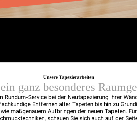
Unsere Tapezierarbeiten
 ein ganz besonderes Raumge
en Rundum-Service bei der Neutape­zierung Ihrer Wänd
ach­­kundige Entfernen alter Tapeten bis hin zu Grundie
sowie maß­genauem Auf­bringen der neuen Tapeten. Für
chmuck­­techniken, schauen Sie sich auch auf der Sei