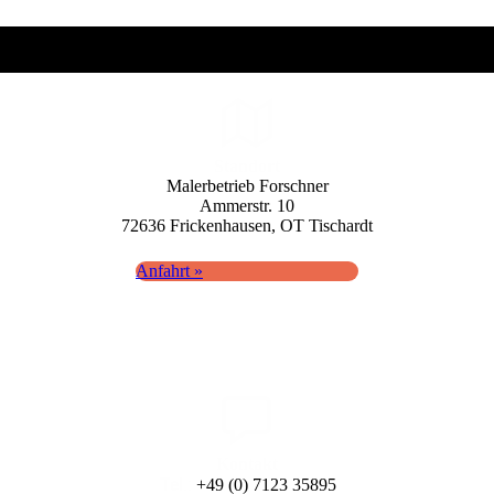
Standort
Maler­betrieb Forschner
Ammerstr. 10
72636 Fricken­hausen, OT Tisch­ardt
Anfahrt »
Kontakt
Tel.:
+49 (0) 7123 35895