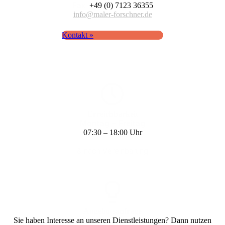
Fax:
+49 (0) 7123 36355
info@maler-forschner.de
Kontakt »
Erreich­barkeit
Montag – Freitag
07:30 – 18:00 Uhr
& nach Vereinbarung
Angebots­anfrage
Sie haben Interesse an unseren Dienst­leistungen? Dann nutzen